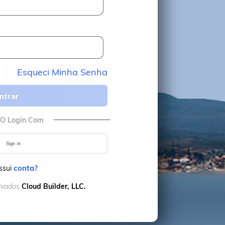
Esqueci Minha Senha
ntrar
 O Login Com
Sign in
conta?
ssui
ervados
Cloud Builder, LLC.