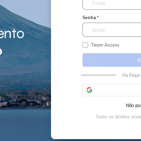
Senha *
Team Access
E
Ou Faça
Não po
Todos os direitos res